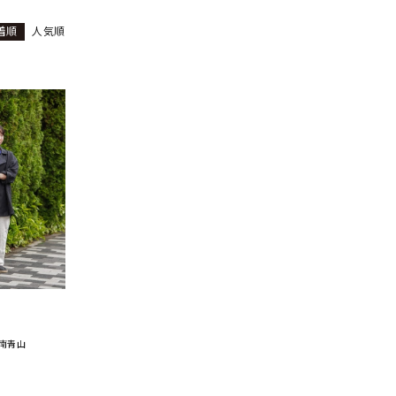
着順
人気順
ーチ
アーチサッポロ
オールデン
トミカ
アストールフレックス
アーツアンドクラフツ
 南青山