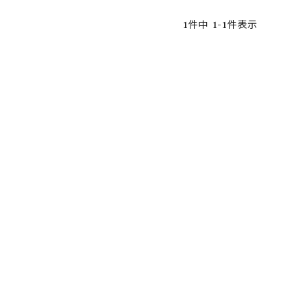
1
件中
1
-
1
件表示
ア ボンタージ
オーベルジュ
アミアカルヴァ