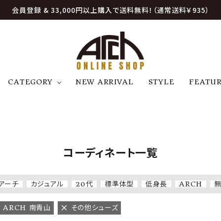
会員登録 & 33,000円以上購入で送料無料！（通常送料￥935）
CATEGORY
NEW ARRIVAL
STYLE
FEATU
アウター
ジャケット
トップス
B
C
D
E
帽子
アクセサリー
ファッション雑貨
K
L
M
N
コーディネート一覧
U
W
etc
アーチ
カジュアル
20代
標準体型
低身長
ARCH
ARCH 南青山
その他シューズ