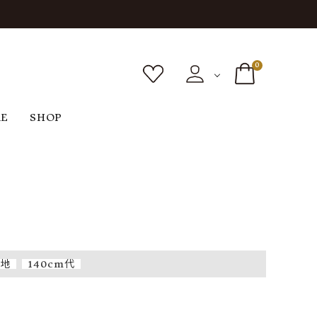
0
RE
SHOP
ボトムス
シューズ
バッグ
F
G
H
I
ヴィンテージ
O
P
R
S
無地
140cm代