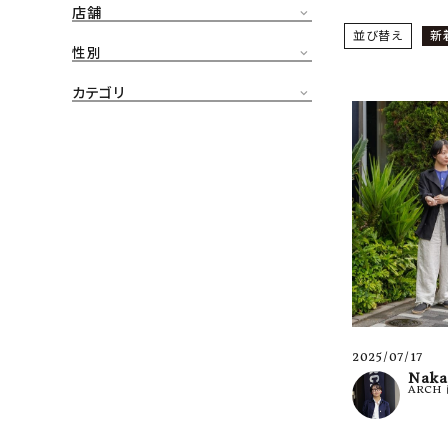
店舗
CONTENTS
並び替え
新
ア
性別
SHOP
カテゴリ
INFORMATION
アナ
ご利用ガイド
プライバシーポリシー
特定商取引法について
お問い合わせ
OFFICIAL WEB SITE
2025/07/17
ACCOUNT MENU
Naka
ARCH
ようこそ ゲスト 様
meeting_room
person
ログイン
会員登録