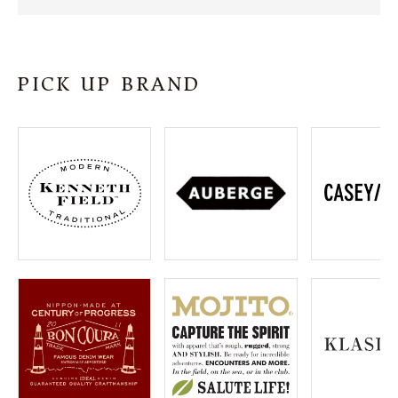
SHOP
INFORMATION
PICK UP BRAND
ご利用ガイド
プライバシーポリシー
特定商取引法について
お問い合わせ
OFFICIAL WEB SITE
ACCOUNT MENU
ようこそ ゲスト 様
meeting_room
person
ログイン
会員登録