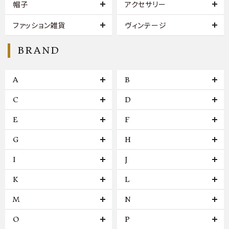
帽子
アクセサリー
ファッション雑貨
ヴィンテージ
BRAND
A
B
C
D
E
F
G
H
I
J
K
L
M
N
O
P