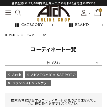
会員登録 & 33,000円以上購入で送料無料！（通常送料￥935）
0
view_module
view_module
CATEGORY
BRAND
HOME
コーディネート一覧
NEW ARRIVAL
コーディネート一覧
ARCH EXCLUSIVE
絞り込む
BRAND
Arch
ANATOMICA SAPPORO
ダウンベスト＆ジャケット
CATEGORY
CONTENTS
検索条件に該当するコーディネートが見つかりませんでし
た。 検索条件を変更してください。