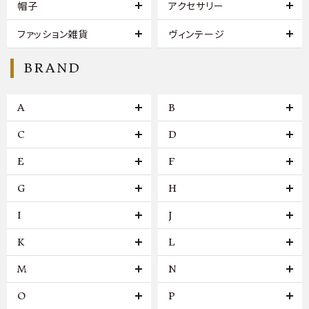
帽子
アクセサリー
ファッション雑貨
ヴィンテージ
BRAND
A
B
C
D
E
F
G
H
I
J
K
L
M
N
O
P