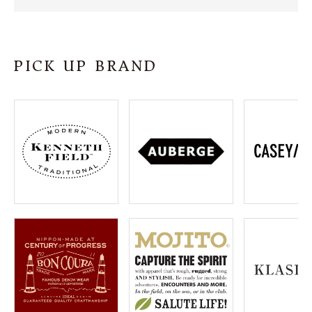
SHOP
INFORMATION
PICK UP BRAND
ご利用ガイド
プライバシーポリシー
特定商取引法について
お問い合わせ
OFFICIAL WEB SITE
ACCOUNT MENU
ようこそ ゲスト 様
meeting_room
person
ログイン
会員登録