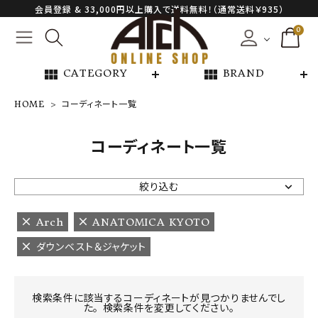
会員登録 & 33,000円以上購入で送料無料！（通常送料￥935）
0
view_module
view_module
CATEGORY
BRAND
HOME
コーディネート一覧
NEW ARRIVAL
コーディネート一覧
ARCH EXCLUSIVE
絞り込む
BRAND
Arch
ANATOMICA KYOTO
ダウンベスト＆ジャケット
CATEGORY
CONTENTS
検索条件に該当するコーディネートが見つかりませんでし
た。 検索条件を変更してください。