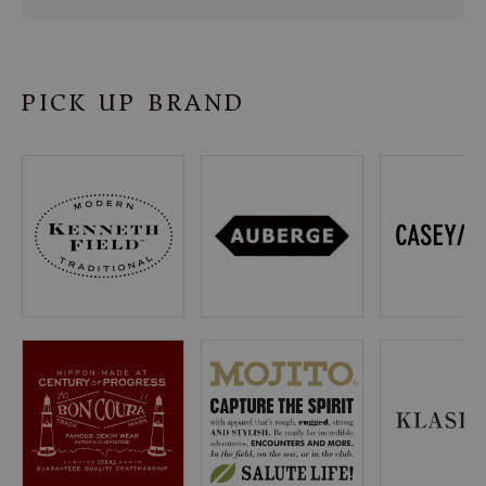
SHOP
INFORMATION
PICK UP BRAND
ご利用ガイド
プライバシーポリシー
特定商取引法について
お問い合わせ
OFFICIAL WEB SITE
ACCOUNT MENU
ようこそ ゲスト 様
meeting_room
person
ログイン
会員登録