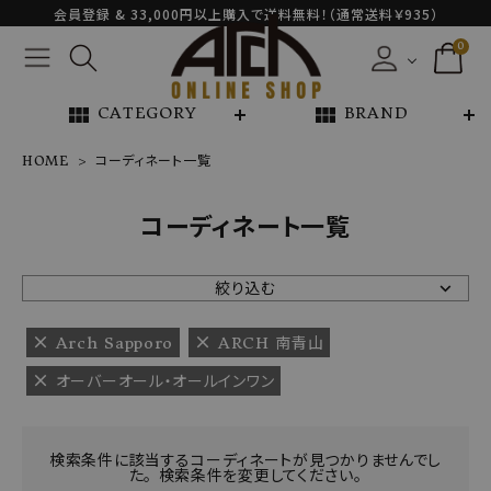
会員登録 & 33,000円以上購入で送料無料！（通常送料￥935）
0
view_module
view_module
CATEGORY
BRAND
HOME
コーディネート一覧
NEW ARRIVAL
コーディネート一覧
ARCH EXCLUSIVE
絞り込む
BRAND
Arch Sapporo
ARCH 南青山
オーバーオール・オールインワン
CATEGORY
CONTENTS
検索条件に該当するコーディネートが見つかりませんでし
た。 検索条件を変更してください。