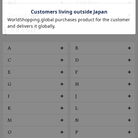
帽子
アクセサリー
ファッション雑貨
ヴィンテージ
BRAND
A
B
C
D
E
F
G
H
I
J
K
L
M
N
O
P