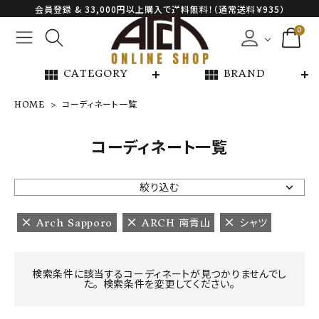
会員登録 & 33,000円以上購入で送料無料！（通常送料￥935）
0
view_module
view_module
CATEGORY
BRAND
HOME
コーディネート一覧
NEW ARRIVAL
コーディネート一覧
ARCH EXCLUSIVE
絞り込む
BRAND
Arch Sapporo
ARCH 南青山
シャツ
CATEGORY
検索条件に該当するコーディネートが見つかりませんでし
た。 検索条件を変更してください。
CONTENTS