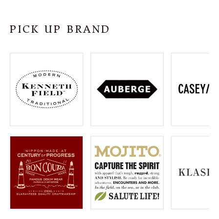
SHOP
PICK UP BRAND
INFORMATION
ご利用ガイド
プライバシーポリシー
特定商取引法について
お問い合わせ
OFFICIAL WEB SITE
ACCOUNT MENU
ようこそ ゲスト 様
meeting_room
person
ログイン
会員登録