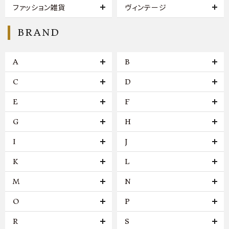
ファッション雑貨
ヴィンテージ
BRAND
A
B
C
D
E
F
G
H
I
J
K
L
M
N
O
P
R
S