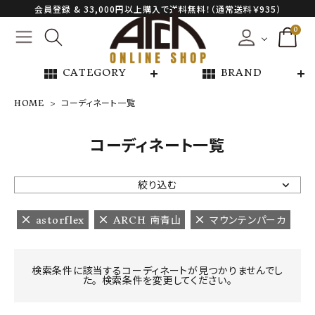
会員登録 & 33,000円以上購入で送料無料！（通常送料￥935）
0
view_module
view_module
CATEGORY
BRAND
HOME
コーディネート一覧
NEW ARRIVAL
コーディネート一覧
ARCH EXCLUSIVE
絞り込む
BRAND
astorflex
ARCH 南青山
マウンテンパーカ
CATEGORY
検索条件に該当するコーディネートが見つかりませんでし
た。 検索条件を変更してください。
CONTENTS