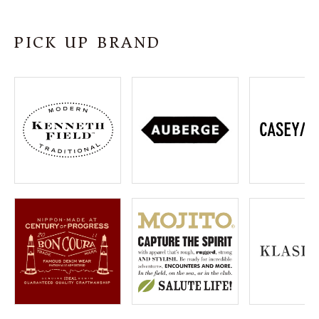
SHOP
PICK UP BRAND
INFORMATION
ご利用ガイド
プライバシーポリシー
特定商取引法について
お問い合わせ
OFFICIAL WEB SITE
ACCOUNT MENU
ようこそ ゲスト 様
meeting_room
person
ログイン
会員登録