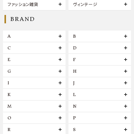
ファッション雑貨
ヴィンテージ
BRAND
A
B
C
D
E
F
G
H
I
J
K
L
M
N
O
P
R
S