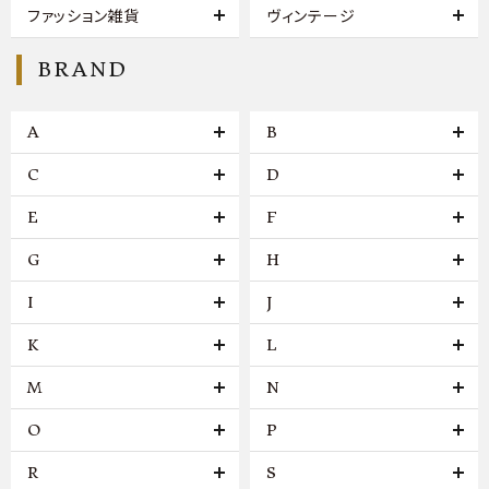
ファッション雑貨
ヴィンテージ
BRAND
A
B
C
D
E
F
G
H
I
J
K
L
M
N
O
P
R
S