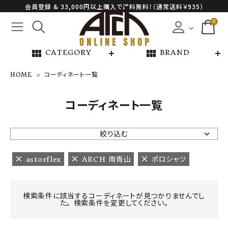
会員登録 & 33,000円以上購入で送料無料！（通常送料￥935）
0
view_module
view_module
CATEGORY
BRAND
HOME
コーディネート一覧
NEW ARRIVAL
コーディネート一覧
ARCH EXCLUSIVE
絞り込む
BRAND
astorflex
ARCH 南青山
ポロシャツ
CATEGORY
検索条件に該当するコーディネートが見つかりませんでし
た。 検索条件を変更してください。
CONTENTS