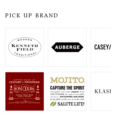
SHOP
PICK UP BRAND
INFORMATION
ご利用ガイド
プライバシーポリシー
特定商取引法について
お問い合わせ
OFFICIAL WEB SITE
ACCOUNT MENU
ようこそ ゲスト 様
meeting_room
person
ログイン
会員登録