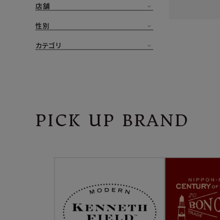
店舗
CONTENTS
ア
性別
SHOP
カテゴリ
INFORMATION
アナ
ご利用ガイド
プライバシーポリシー
PICK UP BRAND
特定商取引法について
お問い合わせ
OFFICIAL WEB SITE
ACCOUNT MENU
ようこそ ゲスト 様
meeting_room
person
ログイン
会員登録