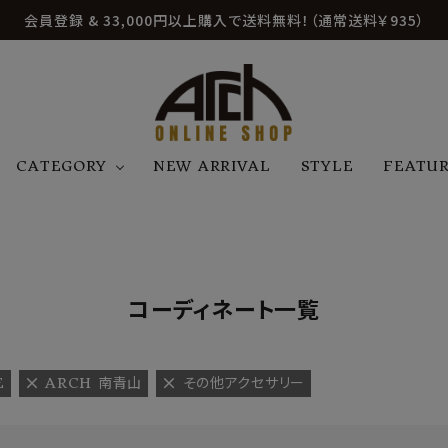
会員登録 & 33,000円以上購入で送料無料！（通常送料￥935）
CATEGORY
NEW ARRIVAL
STYLE
FEATU
アウター
ジャケット
トップス
B
C
D
E
帽子
アクセサリー
ファッション雑貨
K
L
M
N
コーディネート一覧
U
W
etc
E
ARCH 南青山
その他アクセサリー