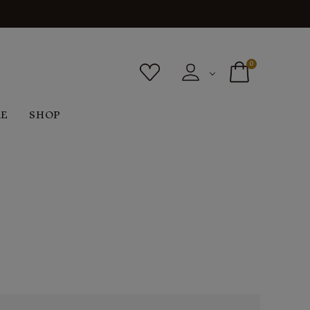
0
RE
SHOP
ボトムス
シューズ
バッグ
F
G
H
I
ヴィンテージ
O
P
R
S