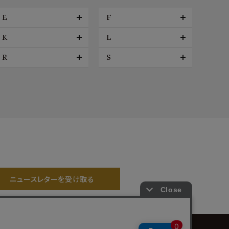
E
F
K
L
R
S
ニュースレターを受け取る