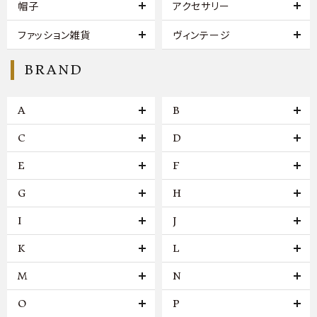
帽子
アクセサリー
ファッション雑貨
ヴィンテージ
BRAND
A
B
C
D
E
F
G
H
I
J
K
L
M
N
O
P