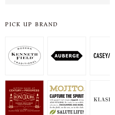
SHOP
INFORMATION
PICK UP BRAND
ご利用ガイド
プライバシーポリシー
特定商取引法について
お問い合わせ
OFFICIAL WEB SITE
ACCOUNT MENU
ようこそ ゲスト 様
meeting_room
person
ログイン
会員登録