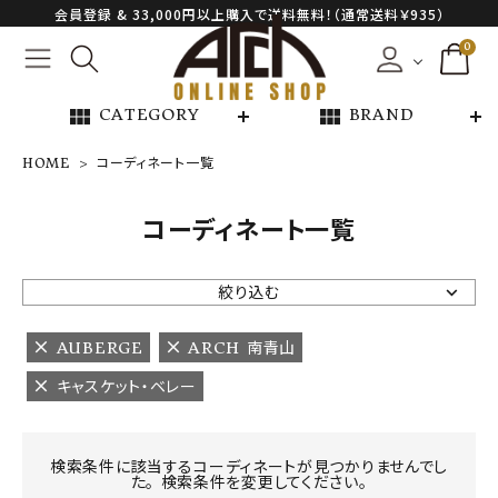
会員登録 & 33,000円以上購入で送料無料！（通常送料￥935）
0
view_module
view_module
CATEGORY
BRAND
HOME
コーディネート一覧
NEW ARRIVAL
コーディネート一覧
ARCH EXCLUSIVE
絞り込む
BRAND
AUBERGE
ARCH 南青山
キャスケット・ベレー
CATEGORY
CONTENTS
検索条件に該当するコーディネートが見つかりませんでし
た。 検索条件を変更してください。