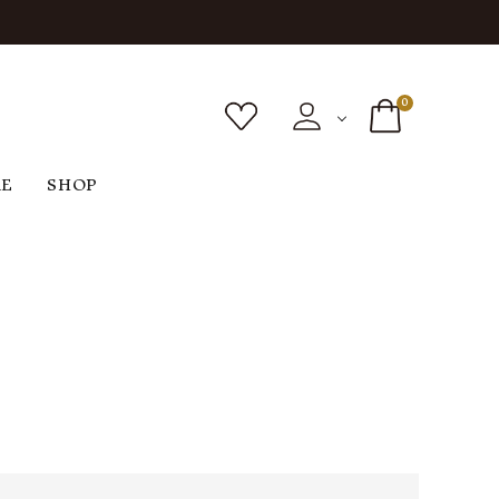
0
RE
SHOP
ボトムス
シューズ
バッグ
F
G
H
I
ヴィンテージ
O
P
R
S