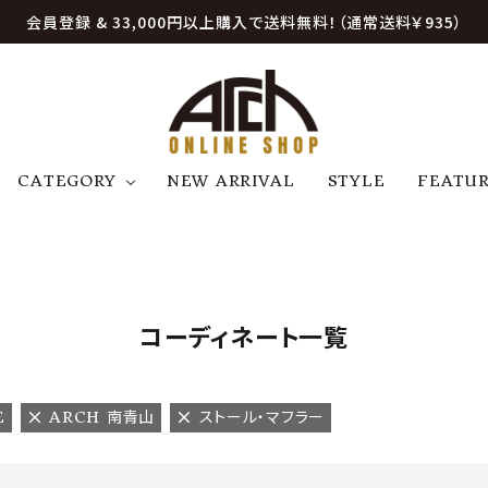
会員登録 & 33,000円以上購入で送料無料！（通常送料￥935）
CATEGORY
NEW ARRIVAL
STYLE
FEATU
アウター
ジャケット
トップス
B
C
D
E
帽子
アクセサリー
ファッション雑貨
K
L
M
N
コーディネート一覧
U
W
etc
E
ARCH 南青山
ストール・マフラー