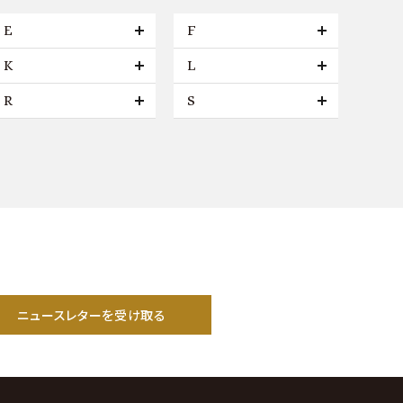
E
F
K
L
R
S
ニュースレターを受け取る