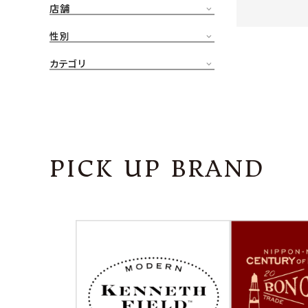
店舗
CONTENTS
ア
性別
SHOP
カテゴリ
INFORMATION
アナ
ご利用ガイド
プライバシーポリシー
PICK UP BRAND
特定商取引法について
お問い合わせ
OFFICIAL WEB SITE
ACCOUNT MENU
ようこそ ゲスト 様
meeting_room
person
ログイン
会員登録