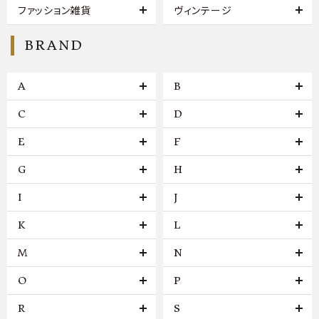
ファッション雑貨
ヴィンテージ
BRAND
A
B
C
D
E
F
G
H
I
J
K
L
M
N
O
P
R
S