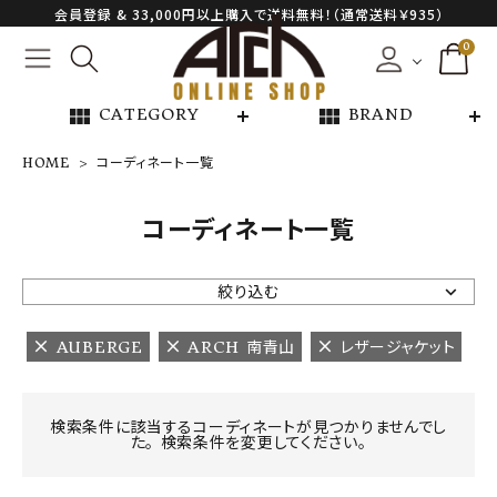
会員登録 & 33,000円以上購入で送料無料！（通常送料￥935）
0
view_module
view_module
CATEGORY
BRAND
HOME
コーディネート一覧
NEW ARRIVAL
コーディネート一覧
ARCH EXCLUSIVE
絞り込む
BRAND
AUBERGE
ARCH 南青山
レザージャケット
CATEGORY
検索条件に該当するコーディネートが見つかりませんでし
た。 検索条件を変更してください。
CONTENTS