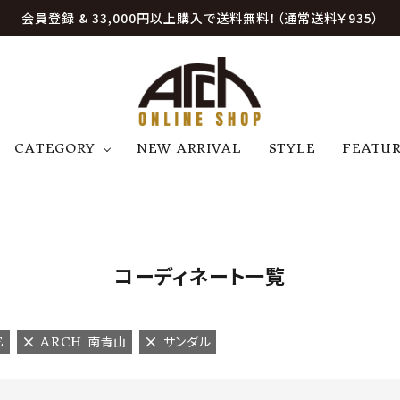
会員登録 & 33,000円以上購入で送料無料！（通常送料￥935）
CATEGORY
NEW ARRIVAL
STYLE
FEATU
アウター
ジャケット
トップス
B
C
D
E
帽子
アクセサリー
ファッション雑貨
K
L
M
N
コーディネート一覧
U
W
etc
E
ARCH 南青山
サンダル