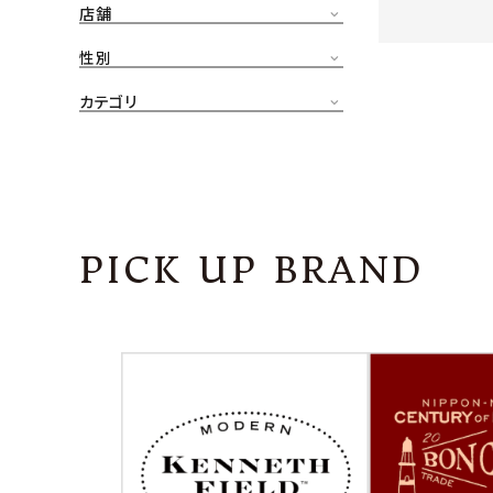
店舗
CONTENTS
ア
性別
SHOP
カテゴリ
INFORMATION
アナ
ご利用ガイド
プライバシーポリシー
PICK UP BRAND
特定商取引法について
お問い合わせ
OFFICIAL WEB SITE
ACCOUNT MENU
ようこそ ゲスト 様
meeting_room
person
ログイン
会員登録