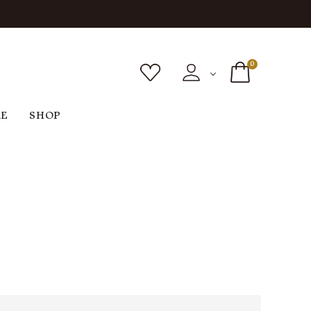
0
RE
SHOP
ボトムス
シューズ
バッグ
F
G
H
I
ヴィンテージ
O
P
R
S