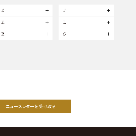
E
F
K
L
R
S
ニュースレターを受け取る