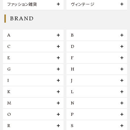
ファッション雑貨
ヴィンテージ
BRAND
A
B
C
D
E
F
G
H
I
J
K
L
M
N
O
P
R
S