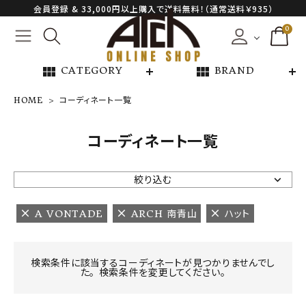
会員登録 & 33,000円以上購入で送料無料！（通常送料￥935）
0
view_module
view_module
CATEGORY
BRAND
HOME
コーディネート一覧
NEW ARRIVAL
コーディネート一覧
ARCH EXCLUSIVE
絞り込む
BRAND
A VONTADE
ARCH 南青山
ハット
CATEGORY
検索条件に該当するコーディネートが見つかりませんでし
た。 検索条件を変更してください。
CONTENTS