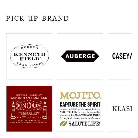
SHOP
PICK UP BRAND
INFORMATION
ご利用ガイド
プライバシーポリシー
特定商取引法について
お問い合わせ
OFFICIAL WEB SITE
ACCOUNT MENU
ようこそ ゲスト 様
meeting_room
person
ログイン
会員登録