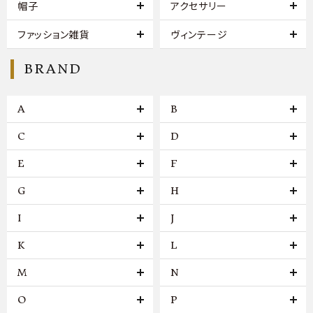
帽子
アクセサリー
ファッション雑貨
ヴィンテージ
BRAND
A
B
C
D
E
F
G
H
I
J
K
L
M
N
O
P