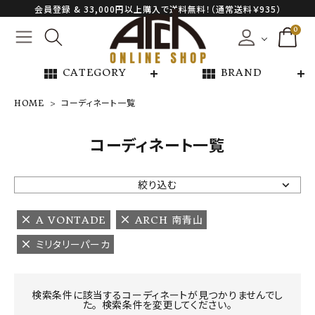
会員登録 & 33,000円以上購入で送料無料！（通常送料￥935）
0
view_module
view_module
CATEGORY
BRAND
HOME
コーディネート一覧
NEW ARRIVAL
コーディネート一覧
ARCH EXCLUSIVE
絞り込む
BRAND
A VONTADE
ARCH 南青山
ミリタリーパーカ
CATEGORY
CONTENTS
検索条件に該当するコーディネートが見つかりませんでし
た。 検索条件を変更してください。