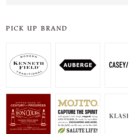
SHOP
INFORMATION
PICK UP BRAND
ご利用ガイド
プライバシーポリシー
特定商取引法について
お問い合わせ
OFFICIAL WEB SITE
ACCOUNT MENU
ようこそ ゲスト 様
meeting_room
person
ログイン
会員登録