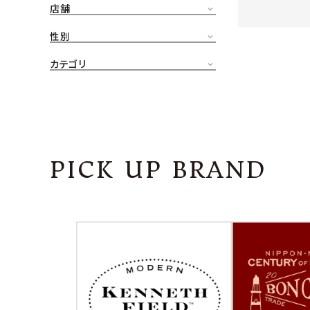
店舗
CONTENTS
ア
性別
SHOP
カテゴリ
INFORMATION
アナ
ご利用ガイド
プライバシーポリシー
PICK UP BRAND
特定商取引法について
お問い合わせ
OFFICIAL WEB SITE
ACCOUNT MENU
ようこそ ゲスト 様
meeting_room
person
ログイン
会員登録