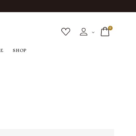
0
RE
SHOP
ボトムス
シューズ
バッグ
F
G
H
I
ヴィンテージ
O
P
R
S