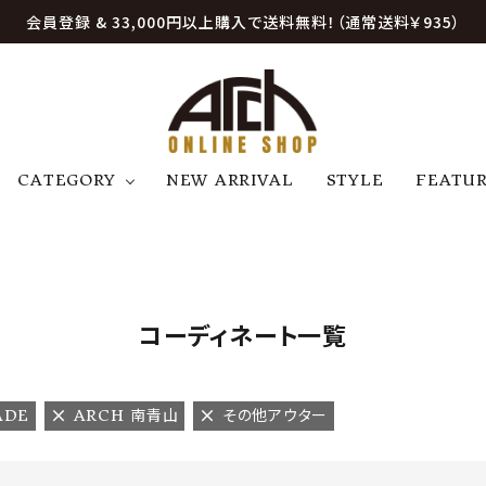
会員登録 & 33,000円以上購入で送料無料！（通常送料￥935）
CATEGORY
NEW ARRIVAL
STYLE
FEATU
アウター
ジャケット
トップス
B
C
D
E
帽子
アクセサリー
ファッション雑貨
K
L
M
N
コーディネート一覧
U
W
etc
ADE
ARCH 南青山
その他アウター