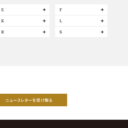
E
F
K
L
R
S
ニュースレターを受け取る