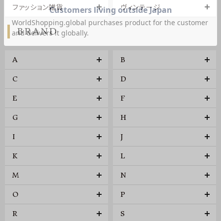
ファッション雑貨
ヴィンテージ
BRAND
A
B
C
D
E
F
G
H
I
J
K
L
M
N
O
P
R
S