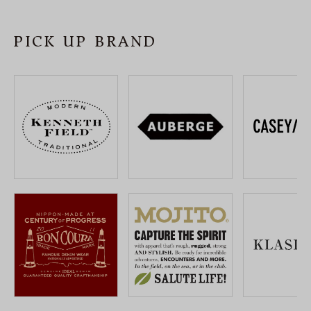
SHOP
PICK UP BRAND
INFORMATION
ご利用ガイド
プライバシーポリシー
特定商取引法について
お問い合わせ
OFFICIAL WEB SITE
ACCOUNT MENU
ようこそ ゲスト 様
meeting_room
person
ログイン
会員登録