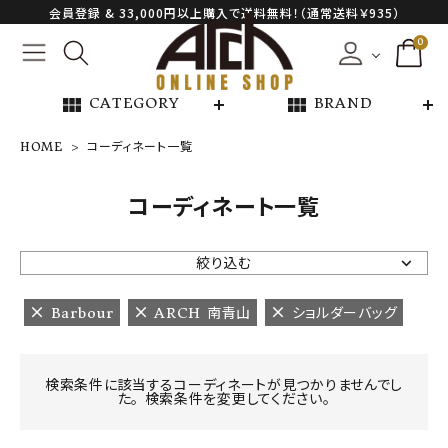
会員登録 & 33,000円以上購入で送料無料！（通常送料￥935）
0
view_module
view_module
CATEGORY
BRAND
HOME
コーディネート一覧
NEW ARRIVAL
コーディネート一覧
ARCH EXCLUSIVE
絞り込む
BRAND
Barbour
ARCH 南青山
ショルダーバッグ
CATEGORY
検索条件に該当するコーディネートが見つかりませんでし
た。 検索条件を変更してください。
CONTENTS