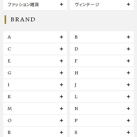
ファッション雑貨
ヴィンテージ
BRAND
A
B
C
D
E
F
G
H
I
J
K
L
M
N
O
P
R
S