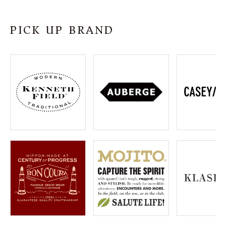
SHOP
PICK UP BRAND
INFORMATION
ご利用ガイド
プライバシーポリシー
特定商取引法について
お問い合わせ
OFFICIAL WEB SITE
ACCOUNT MENU
ようこそ ゲスト 様
meeting_room
person
ログイン
会員登録