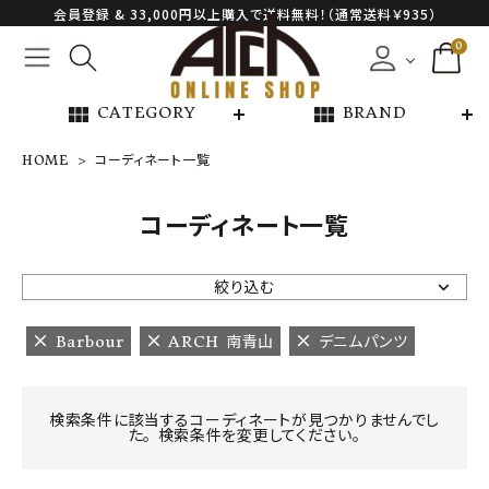
会員登録 & 33,000円以上購入で送料無料！（通常送料￥935）
0
view_module
view_module
CATEGORY
BRAND
HOME
コーディネート一覧
NEW ARRIVAL
コーディネート一覧
ARCH EXCLUSIVE
絞り込む
BRAND
Barbour
ARCH 南青山
デニムパンツ
CATEGORY
検索条件に該当するコーディネートが見つかりませんでし
た。 検索条件を変更してください。
CONTENTS