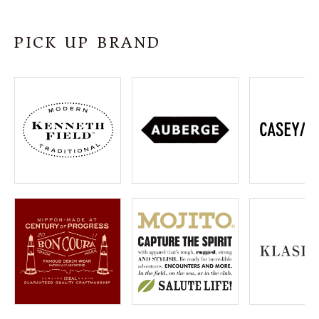
SHOP
PICK UP BRAND
INFORMATION
ご利用ガイド
プライバシーポリシー
特定商取引法について
お問い合わせ
OFFICIAL WEB SITE
ACCOUNT MENU
ようこそ ゲスト 様
meeting_room
person
ログイン
会員登録