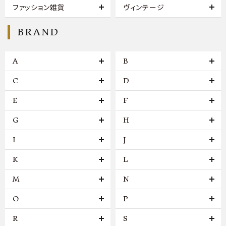
ファッション雑貨
ヴィンテージ
BRAND
A
B
C
D
E
F
G
H
I
J
K
L
M
N
O
P
R
S