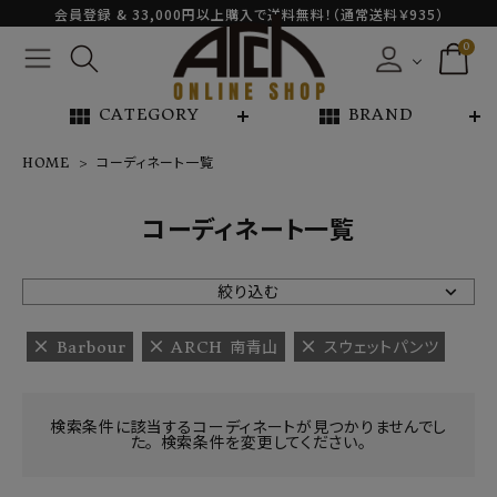
会員登録 & 33,000円以上購入で送料無料！（通常送料￥935）
0
view_module
view_module
CATEGORY
BRAND
HOME
コーディネート一覧
NEW ARRIVAL
コーディネート一覧
ARCH EXCLUSIVE
絞り込む
BRAND
Barbour
ARCH 南青山
スウェットパンツ
CATEGORY
検索条件に該当するコーディネートが見つかりませんでし
た。 検索条件を変更してください。
CONTENTS