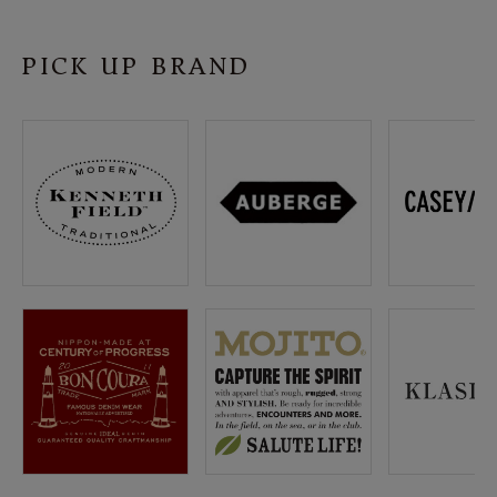
SHOP
PICK UP BRAND
INFORMATION
ご利用ガイド
プライバシーポリシー
特定商取引法について
お問い合わせ
OFFICIAL WEB SITE
ACCOUNT MENU
ようこそ ゲスト 様
meeting_room
person
ログイン
会員登録