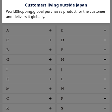
ファッション雑貨
ヴィンテージ
BRAND
A
B
C
D
E
F
G
H
I
J
K
L
M
N
O
P
R
S