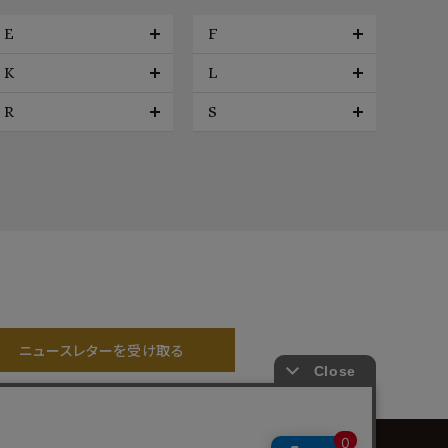
E
F
K
L
R
S
ニュースレターを受け取る