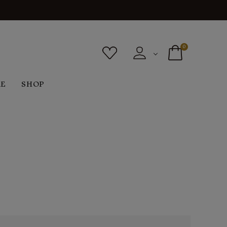
0
RE
SHOP
ボトムス
シューズ
バッグ
F
G
H
I
ヴィンテージ
O
P
R
S