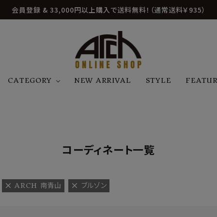
会員登録 & 33,000円以上購入で送料無料！（通常送料￥935）
CATEGORY
NEW ARRIVAL
STYLE
FEATU
アウター
ジャケット
トップス
B
C
D
E
帽子
アクセサリー
ファッション雑貨
K
L
M
N
コーディネート一覧
U
W
etc
ARCH 南青山
ブルゾン