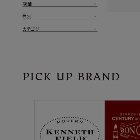
店舗
CONTENTS
ア
性別
SHOP
カテゴリ
INFORMATION
アナ
ご利用ガイド
プライバシーポリシー
PICK UP BRAND
特定商取引法について
お問い合わせ
OFFICIAL WEB SITE
ACCOUNT MENU
ようこそ ゲスト 様
meeting_room
person
ログイン
会員登録