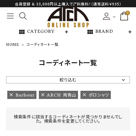
会員登録 & 33,000円以上購入で送料無料！（通常送料￥935）
0
view_module
view_module
CATEGORY
BRAND
HOME
コーディネート一覧
NEW ARRIVAL
コーディネート一覧
ARCH EXCLUSIVE
絞り込む
BRAND
Barbour
ARCH 南青山
ポロシャツ
CATEGORY
検索条件に該当するコーディネートが見つかりませんでし
た。 検索条件を変更してください。
CONTENTS