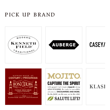
SHOP
PICK UP BRAND
INFORMATION
ご利用ガイド
プライバシーポリシー
特定商取引法について
お問い合わせ
OFFICIAL WEB SITE
ACCOUNT MENU
ようこそ ゲスト 様
meeting_room
person
ログイン
会員登録