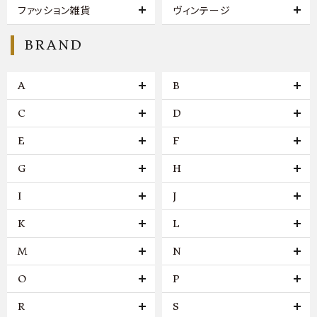
ファッション雑貨
ヴィンテージ
BRAND
A
B
C
D
E
F
G
H
I
J
K
L
M
N
O
P
R
S