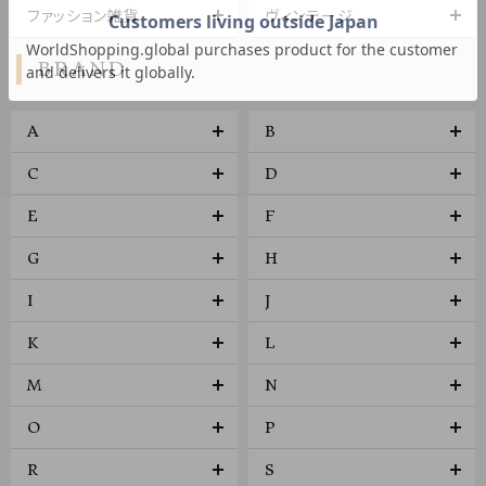
ファッション雑貨
ヴィンテージ
BRAND
A
B
C
D
E
F
G
H
I
J
K
L
M
N
O
P
R
S