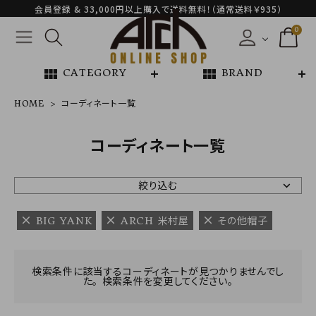
会員登録 & 33,000円以上購入で送料無料！（通常送料￥935）
0
view_module
view_module
CATEGORY
BRAND
HOME
コーディネート一覧
NEW ARRIVAL
コーディネート一覧
ARCH EXCLUSIVE
絞り込む
BRAND
BIG YANK
ARCH 米村屋
その他帽子
CATEGORY
検索条件に該当するコーディネートが見つかりませんでし
た。 検索条件を変更してください。
CONTENTS