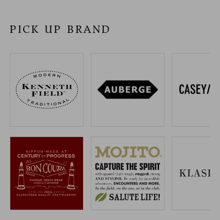
SHOP
PICK UP BRAND
INFORMATION
ご利用ガイド
プライバシーポリシー
特定商取引法について
お問い合わせ
OFFICIAL WEB SITE
ACCOUNT MENU
ようこそ ゲスト 様
meeting_room
person
ログイン
会員登録