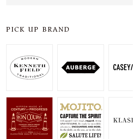
SHOP
INFORMATION
PICK UP BRAND
ご利用ガイド
プライバシーポリシー
特定商取引法について
お問い合わせ
OFFICIAL WEB SITE
ACCOUNT MENU
ようこそ ゲスト 様
meeting_room
person
ログイン
会員登録