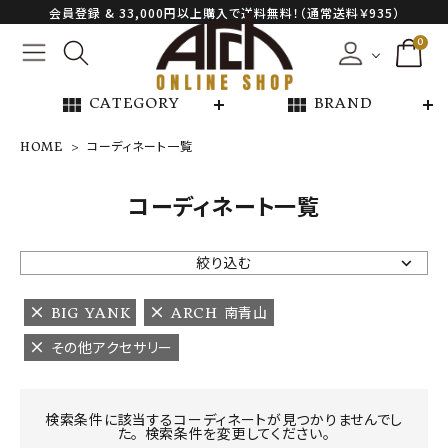
会員登録 & 33,000円以上購入で送料無料！（通常送料￥935）
0
view_module
view_module
CATEGORY
BRAND
HOME
コーディネート一覧
NEW ARRIVAL
コーディネート一覧
ARCH EXCLUSIVE
絞り込む
BRAND
BIG YANK
ARCH 南青山
その他アクセサリー
CATEGORY
CONTENTS
検索条件に該当するコーディネートが見つかりませんでし
た。 検索条件を変更してください。