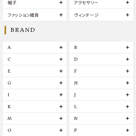
帽子
アクセサリー
ファッション雑貨
ヴィンテージ
BRAND
A
B
C
D
E
F
G
H
I
J
K
L
M
N
O
P