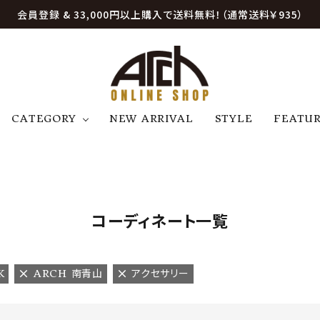
会員登録 & 33,000円以上購入で送料無料！（通常送料￥935）
CATEGORY
NEW ARRIVAL
STYLE
FEATU
アウター
ジャケット
トップス
B
C
D
E
帽子
アクセサリー
ファッション雑貨
K
L
M
N
コーディネート一覧
U
W
etc
K
ARCH 南青山
アクセサリー