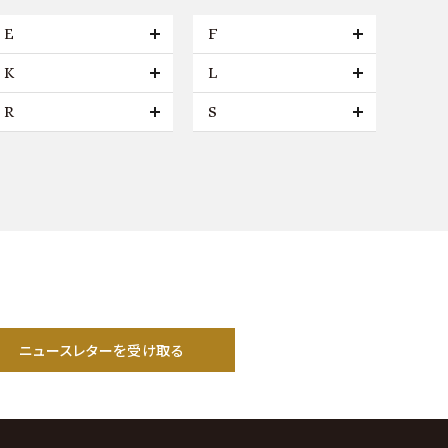
E
F
K
L
R
S
ニュースレターを受け取る