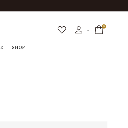
0
RE
SHOP
ボトムス
シューズ
バッグ
F
G
H
I
ヴィンテージ
O
P
R
S