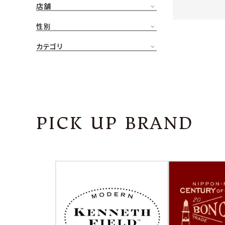
店舗
CONTENTS
ア
性別
SHOP
カテゴリ
INFORMATION
アナ
ご利用ガイド
プライバシーポリシー
PICK UP BRAND
特定商取引法について
お問い合わせ
OFFICIAL WEB SITE
ACCOUNT MENU
ようこそ ゲスト 様
meeting_room
person
ログイン
会員登録