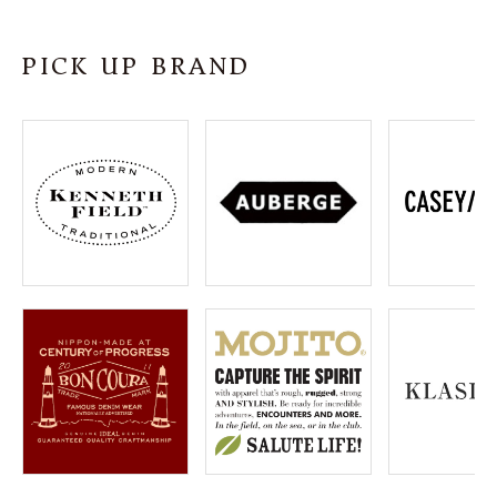
SHOP
PICK UP BRAND
INFORMATION
ご利用ガイド
プライバシーポリシー
特定商取引法について
お問い合わせ
OFFICIAL WEB SITE
ACCOUNT MENU
ようこそ ゲスト 様
meeting_room
person
ログイン
会員登録