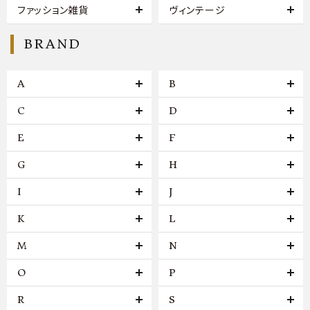
ファッション雑貨
ヴィンテージ
BRAND
A
B
C
D
E
F
G
H
I
J
K
L
M
N
O
P
R
S