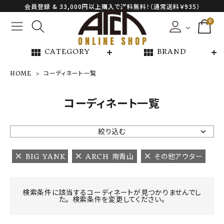
会員登録 & 33,000円以上購入で送料無料！（通常送料￥935）
0
view_module
view_module
CATEGORY
BRAND
HOME
コーディネート一覧
NEW ARRIVAL
コーディネート一覧
ARCH EXCLUSIVE
絞り込む
BRAND
BIG YANK
ARCH 南青山
その他アウター
CATEGORY
検索条件に該当するコーディネートが見つかりませんでし
た。 検索条件を変更してください。
CONTENTS