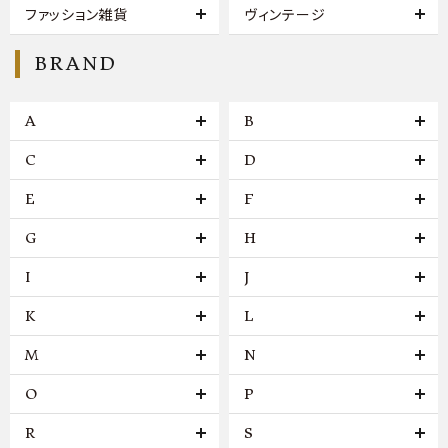
ファッション雑貨
ヴィンテージ
BRAND
A
B
C
D
E
F
G
H
I
J
K
L
M
N
O
P
R
S