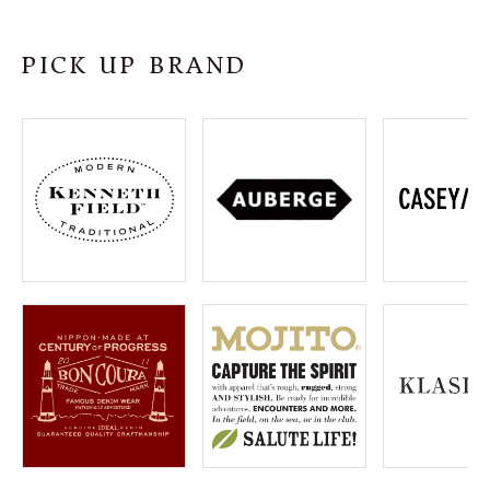
SHOP
PICK UP BRAND
INFORMATION
ご利用ガイド
プライバシーポリシー
特定商取引法について
お問い合わせ
OFFICIAL WEB SITE
ACCOUNT MENU
ようこそ ゲスト 様
meeting_room
person
ログイン
会員登録