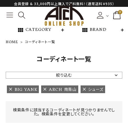
会員登録 & 33,000円以上購入で送料無料！（通常送料￥935）
0
view_module
view_module
CATEGORY
BRAND
HOME
コーディネート一覧
NEW ARRIVAL
コーディネート一覧
ARCH EXCLUSIVE
絞り込む
BRAND
BIG YANK
ARCH 南青山
シューズ
CATEGORY
検索条件に該当するコーディネートが見つかりませんでし
た。 検索条件を変更してください。
CONTENTS