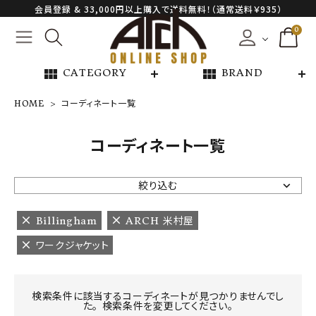
会員登録 & 33,000円以上購入で送料無料！（通常送料￥935）
0
view_module
view_module
CATEGORY
BRAND
HOME
コーディネート一覧
NEW ARRIVAL
コーディネート一覧
ARCH EXCLUSIVE
絞り込む
BRAND
Billingham
ARCH 米村屋
ワークジャケット
CATEGORY
CONTENTS
検索条件に該当するコーディネートが見つかりませんでし
た。 検索条件を変更してください。