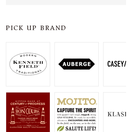
SHOP
INFORMATION
PICK UP BRAND
ご利用ガイド
プライバシーポリシー
特定商取引法について
お問い合わせ
OFFICIAL WEB SITE
ACCOUNT MENU
ようこそ ゲスト 様
meeting_room
person
ログイン
会員登録