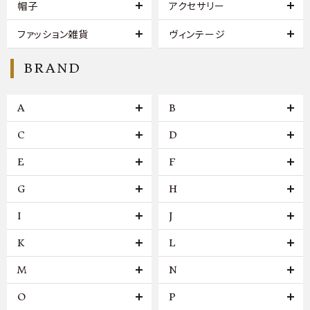
帽子
アクセサリー
ファッション雑貨
ヴィンテージ
BRAND
A
B
C
D
E
F
G
H
I
J
K
L
M
N
O
P