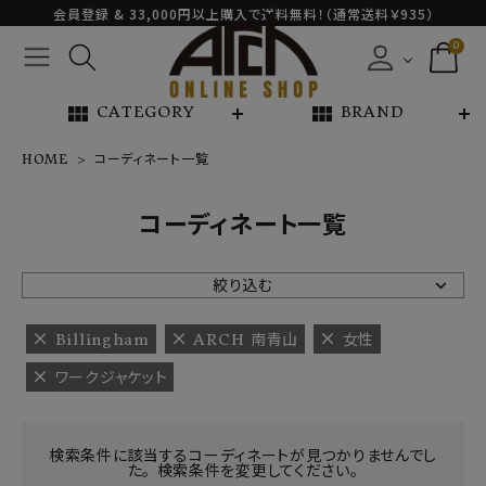
会員登録 & 33,000円以上購入で送料無料！（通常送料￥935）
0
view_module
view_module
CATEGORY
BRAND
HOME
コーディネート一覧
NEW ARRIVAL
コーディネート一覧
ARCH EXCLUSIVE
絞り込む
BRAND
Billingham
ARCH 南青山
女性
ワークジャケット
CATEGORY
CONTENTS
検索条件に該当するコーディネートが見つかりませんでし
た。 検索条件を変更してください。