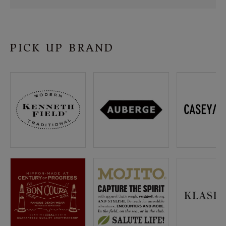
SHOP
INFORMATION
PICK UP BRAND
ご利用ガイド
プライバシーポリシー
特定商取引法について
お問い合わせ
OFFICIAL WEB SITE
ACCOUNT MENU
ようこそ ゲスト 様
meeting_room
person
ログイン
会員登録