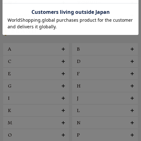
帽子
アクセサリー
ファッション雑貨
ヴィンテージ
BRAND
A
B
C
D
E
F
G
H
I
J
K
L
M
N
O
P