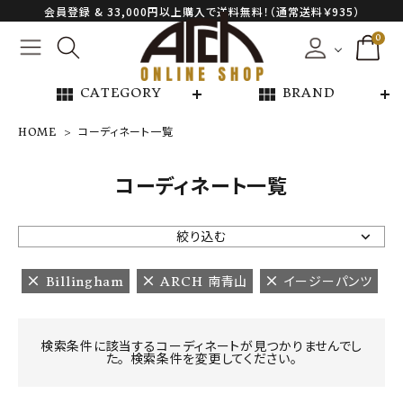
会員登録 & 33,000円以上購入で送料無料！（通常送料￥935）
0
view_module
view_module
CATEGORY
BRAND
HOME
コーディネート一覧
NEW ARRIVAL
コーディネート一覧
ARCH EXCLUSIVE
絞り込む
BRAND
Billingham
ARCH 南青山
イージーパンツ
CATEGORY
検索条件に該当するコーディネートが見つかりませんでし
た。 検索条件を変更してください。
CONTENTS