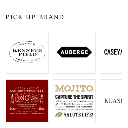
SHOP
PICK UP BRAND
INFORMATION
ご利用ガイド
プライバシーポリシー
特定商取引法について
お問い合わせ
OFFICIAL WEB SITE
ACCOUNT MENU
ようこそ ゲスト 様
meeting_room
person
ログイン
会員登録