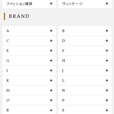
ファッション雑貨
ヴィンテージ
BRAND
A
B
C
D
E
F
G
H
I
J
K
L
M
N
O
P
R
S