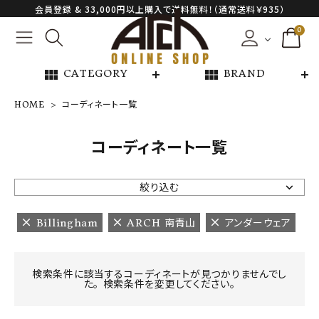
会員登録 & 33,000円以上購入で送料無料！（通常送料￥935）
0
view_module
view_module
CATEGORY
BRAND
HOME
コーディネート一覧
NEW ARRIVAL
コーディネート一覧
ARCH EXCLUSIVE
絞り込む
BRAND
Billingham
ARCH 南青山
アンダーウェア
CATEGORY
検索条件に該当するコーディネートが見つかりませんでし
た。 検索条件を変更してください。
CONTENTS