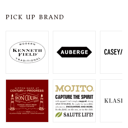
SHOP
PICK UP BRAND
INFORMATION
ご利用ガイド
プライバシーポリシー
特定商取引法について
お問い合わせ
OFFICIAL WEB SITE
ACCOUNT MENU
ようこそ ゲスト 様
meeting_room
person
ログイン
会員登録