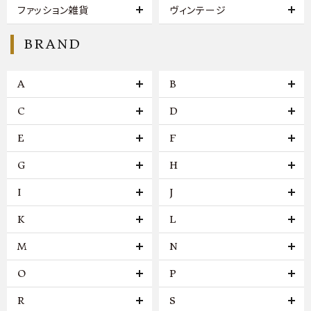
ファッション雑貨
ヴィンテージ
BRAND
A
B
C
D
E
F
G
H
I
J
K
L
M
N
O
P
R
S