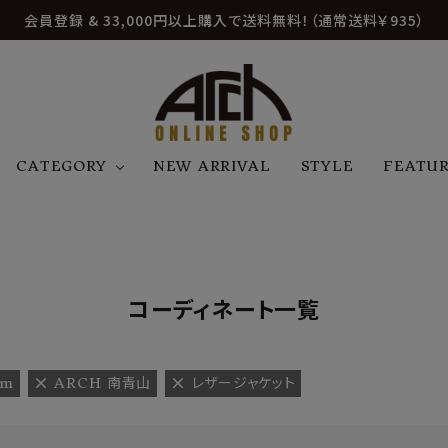
会員登録 & 33,000円以上購入で送料無料！（通常送料￥935）
CATEGORY
NEW ARRIVAL
STYLE
FEATU
アウター
ジャケット
トップス
B
C
D
E
帽子
アクセサリー
ファッション雑貨
K
L
M
N
コーディネート一覧
U
W
etc
am
ARCH 南青山
レザージャケット