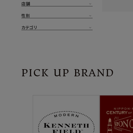
店舗
CONTENTS
ア
性別
SHOP
カテゴリ
INFORMATION
アナ
ご利用ガイド
プライバシーポリシー
PICK UP BRAND
特定商取引法について
お問い合わせ
OFFICIAL WEB SITE
ACCOUNT MENU
ようこそ ゲスト 様
meeting_room
person
ログイン
会員登録