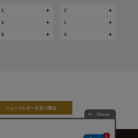
E
F
K
L
R
S
ニュースレターを受け取る