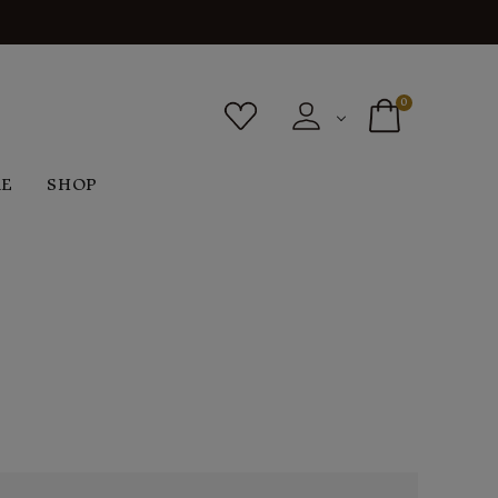
0
RE
SHOP
ボトムス
シューズ
バッグ
F
G
H
I
ヴィンテージ
O
P
R
S