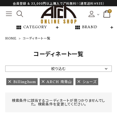
会員登録 & 33,000円以上購入で送料無料！（通常送料￥935）
0
view_module
view_module
CATEGORY
BRAND
HOME
コーディネート一覧
NEW ARRIVAL
コーディネート一覧
ARCH EXCLUSIVE
絞り込む
BRAND
Billingham
ARCH 南青山
シューズ
CATEGORY
検索条件に該当するコーディネートが見つかりませんでし
た。 検索条件を変更してください。
CONTENTS