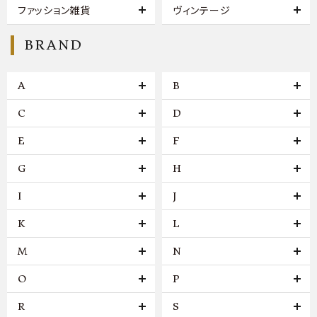
ファッション雑貨
ヴィンテージ
BRAND
A
B
C
D
E
F
G
H
I
J
K
L
M
N
O
P
R
S