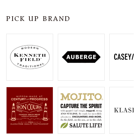
SHOP
PICK UP BRAND
INFORMATION
ご利用ガイド
プライバシーポリシー
特定商取引法について
お問い合わせ
OFFICIAL WEB SITE
ACCOUNT MENU
ようこそ ゲスト 様
meeting_room
person
ログイン
会員登録