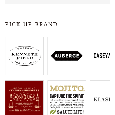
SHOP
INFORMATION
PICK UP BRAND
ご利用ガイド
プライバシーポリシー
特定商取引法について
お問い合わせ
OFFICIAL WEB SITE
ACCOUNT MENU
ようこそ ゲスト 様
meeting_room
person
ログイン
会員登録