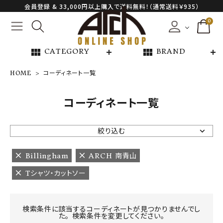
会員登録 & 33,000円以上購入で送料無料！（通常送料￥935）
0
view_module
view_module
CATEGORY
BRAND
HOME
コーディネート一覧
NEW ARRIVAL
コーディネート一覧
ARCH EXCLUSIVE
絞り込む
BRAND
Billingham
ARCH 南青山
Tシャツ・カットソー
CATEGORY
CONTENTS
検索条件に該当するコーディネートが見つかりませんでし
た。 検索条件を変更してください。