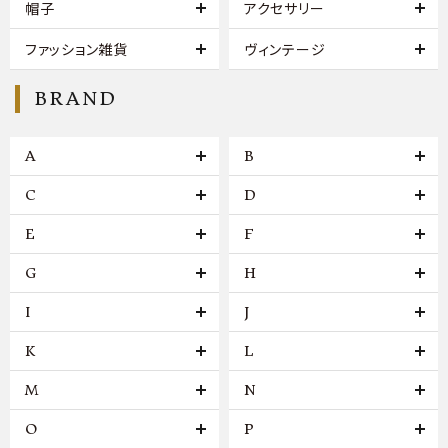
帽子
アクセサリー
ファッション雑貨
ヴィンテージ
BRAND
A
B
C
D
E
F
G
H
I
J
K
L
M
N
O
P