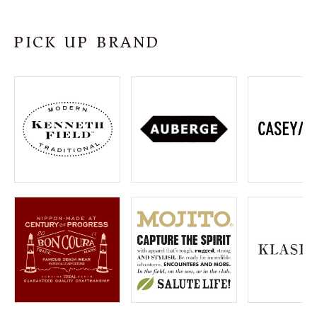
SHOP
PICK UP BRAND
INFORMATION
ご利用ガイド
プライバシーポリシー
特定商取引法について
お問い合わせ
OFFICIAL WEB SITE
ACCOUNT MENU
ようこそ ゲスト 様
meeting_room
person
ログイン
会員登録