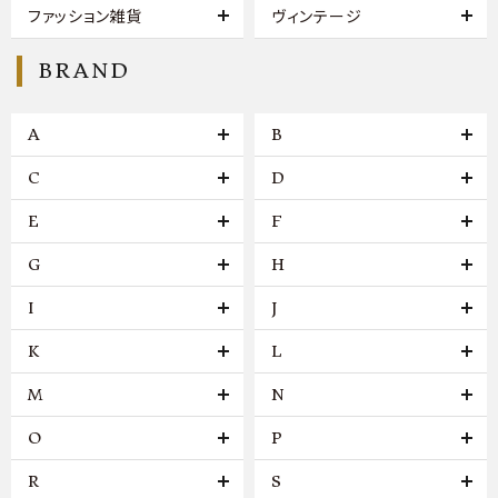
ファッション雑貨
ヴィンテージ
BRAND
A
B
C
D
E
F
G
H
I
J
K
L
M
N
O
P
R
S