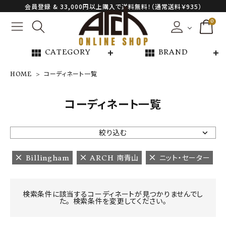
会員登録 & 33,000円以上購入で送料無料！（通常送料￥935）
0
view_module
view_module
CATEGORY
BRAND
HOME
コーディネート一覧
NEW ARRIVAL
コーディネート一覧
ARCH EXCLUSIVE
絞り込む
BRAND
Billingham
ARCH 南青山
ニット・セーター
CATEGORY
検索条件に該当するコーディネートが見つかりませんでし
た。 検索条件を変更してください。
CONTENTS