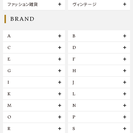
ファッション雑貨
ヴィンテージ
BRAND
A
B
C
D
E
F
G
H
I
J
K
L
M
N
O
P
R
S