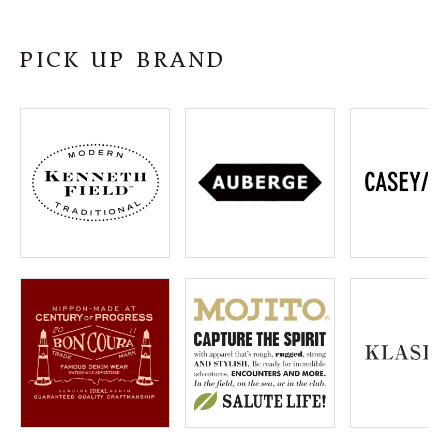
SHOP
PICK UP BRAND
INFORMATION
ご利用ガイド
プライバシーポリシー
特定商取引法について
お問い合わせ
OFFICIAL WEB SITE
ACCOUNT MENU
ようこそ ゲスト 様
meeting_room
person
ログイン
会員登録