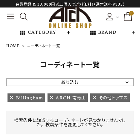
会員登録 & 33,000円以上購入で送料無料！（通常送料￥935）
0
view_module
view_module
CATEGORY
BRAND
HOME
コーディネート一覧
NEW ARRIVAL
コーディネート一覧
ARCH EXCLUSIVE
絞り込む
BRAND
Billingham
ARCH 南青山
その他トップス
CATEGORY
検索条件に該当するコーディネートが見つかりませんでし
た。 検索条件を変更してください。
CONTENTS