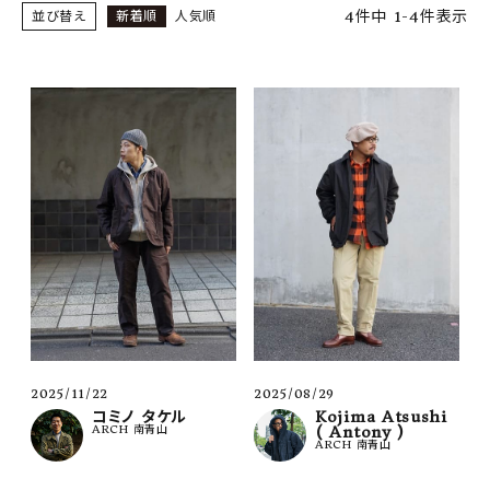
SHOP
4
件中
1
-
4
件表示
並び替え
新着順
人気順
INFORMATION
ご利用ガイド
プライバシーポリシー
特定商取引法について
お問い合わせ
OFFICIAL WEB SITE
ACCOUNT MENU
ようこそ ゲスト 様
2025/11/22
2025/08/29
meeting_room
person
コミノ タケル
Kojima Atsushi
ログイン
会員登録
ARCH 南青山
( Antony )
ARCH 南青山