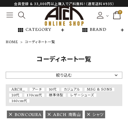
会員登録 & 33,000円以上購入で送料無料！（通常送料￥935）
0
view_module
view_module
CATEGORY
BRAND
HOME
コーディネート一覧
NEW ARRIVAL
コーディネート一覧
ARCH EXCLUSIVE
絞り込む
BRAND
ARCH_
アーチ
30代
カジュアル
MSG & SONS
20代
170cm代
標準体型
レザーシューズ
CATEGORY
160cm代
BONCOURA
ARCH 南青山
シャツ
CONTENTS