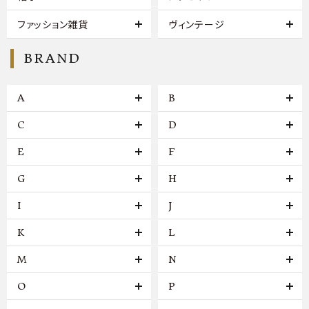
ファッション雑貨
ヴィンテージ
BRAND
A
B
C
D
E
F
G
H
I
J
K
L
M
N
O
P