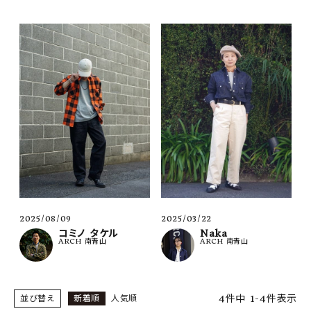
2025/03/22
2025/08/09
Naka
コミノ タケル
ARCH 南青山
ARCH 南青山
4
件中
1
-
4
件表示
並び替え
新着順
人気順