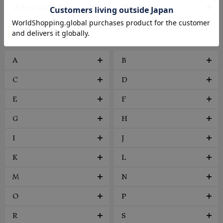
ファッション雑貨
ヴィンテージ
BRAND
A
B
C
D
E
F
G
H
I
J
K
L
M
N
O
P
R
S