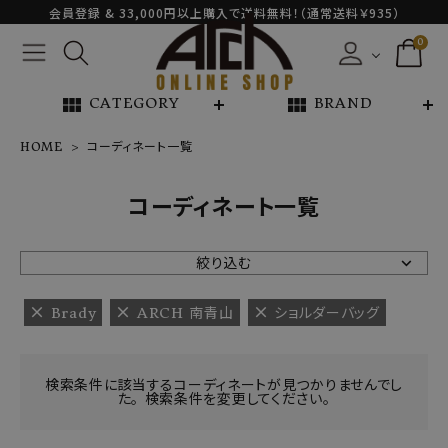
会員登録 & 33,000円以上購入で送料無料！（通常送料￥935）
0
view_module
view_module
CATEGORY
BRAND
HOME
コーディネート一覧
NEW ARRIVAL
コーディネート一覧
ARCH EXCLUSIVE
絞り込む
BRAND
Brady
ARCH 南青山
ショルダーバッグ
CATEGORY
検索条件に該当するコーディネートが見つかりませんでし
た。 検索条件を変更してください。
CONTENTS