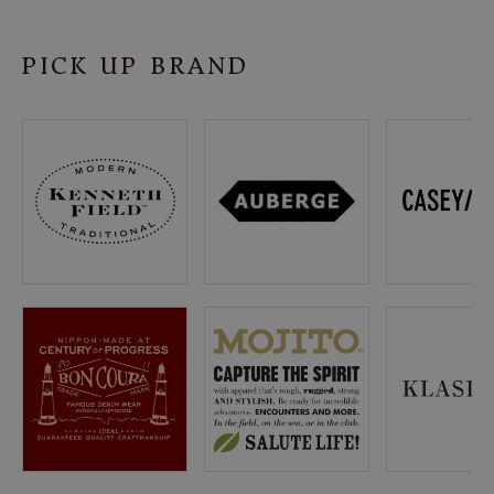
SHOP
PICK UP BRAND
INFORMATION
ご利用ガイド
プライバシーポリシー
特定商取引法について
お問い合わせ
OFFICIAL WEB SITE
ACCOUNT MENU
ようこそ ゲスト 様
meeting_room
person
ログイン
会員登録