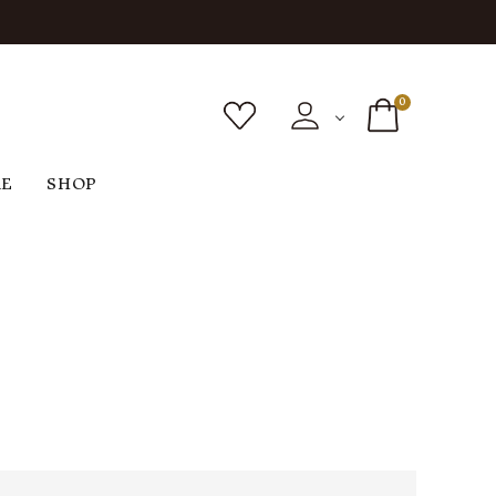
0
RE
SHOP
ボトムス
シューズ
バッグ
F
G
H
I
ヴィンテージ
O
P
R
S