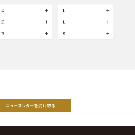
E
F
K
L
R
S
ニュースレターを受け取る