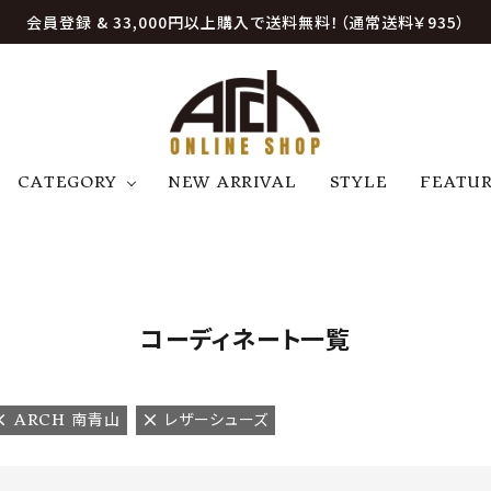
会員登録 & 33,000円以上購入で送料無料！（通常送料￥935）
CATEGORY
NEW ARRIVAL
STYLE
FEATU
アウター
ジャケット
トップス
B
C
D
E
帽子
アクセサリー
ファッション雑貨
K
L
M
N
コーディネート一覧
U
W
etc
ARCH 南青山
レザーシューズ