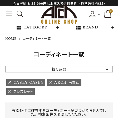
会員登録 & 33,000円以上購入で送料無料！（通常送料￥935）
0
view_module
view_module
CATEGORY
BRAND
HOME
コーディネート一覧
NEW ARRIVAL
コーディネート一覧
ARCH EXCLUSIVE
絞り込む
BRAND
CASEY CASEY
ARCH 南青山
ブレスレット
CATEGORY
CONTENTS
検索条件に該当するコーディネートが見つかりませんでし
た。 検索条件を変更してください。