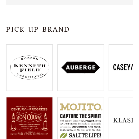
SHOP
INFORMATION
PICK UP BRAND
ご利用ガイド
プライバシーポリシー
特定商取引法について
お問い合わせ
OFFICIAL WEB SITE
ACCOUNT MENU
ようこそ ゲスト 様
meeting_room
person
ログイン
会員登録