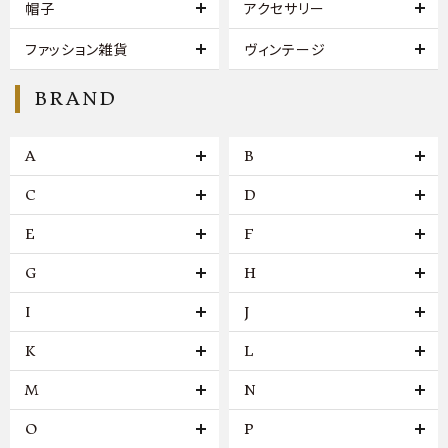
帽子
アクセサリー
ファッション雑貨
ヴィンテージ
BRAND
A
B
C
D
E
F
G
H
I
J
K
L
M
N
O
P