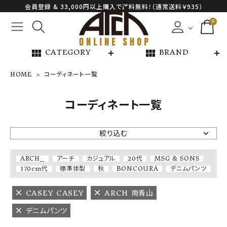
会員登録 & 33,000円以上購入で送料無料！（通常送料￥935）
0
view_module
view_module
CATEGORY
BRAND
HOME
コーディネート一覧
NEW ARRIVAL
コーディネート一覧
ARCH EXCLUSIVE
絞り込む
BRAND
ARCH_
アーチ
カジュアル
20代
MSG & SONS
170cm代
標準体型
秋
BONCOURA
デニムパンツ
CATEGORY
CASEY CASEY
ARCH 南青山
CONTENTS
デニムパンツ