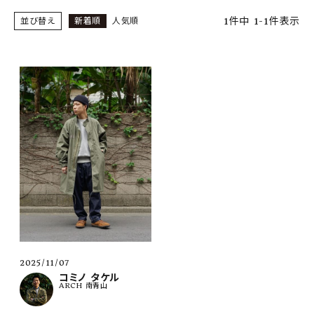
SHOP
1
件中
1
-
1
件表示
並び替え
新着順
人気順
INFORMATION
ご利用ガイド
プライバシーポリシー
特定商取引法について
お問い合わせ
OFFICIAL WEB SITE
ACCOUNT MENU
ようこそ ゲスト 様
2025/11/07
meeting_room
person
ログイン
会員登録
コミノ タケル
ARCH 南青山