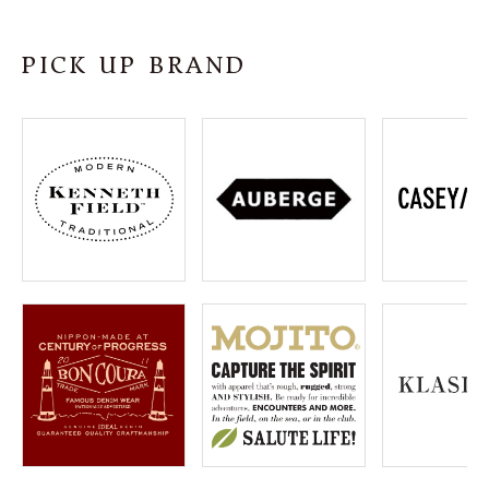
SHOP
PICK UP BRAND
INFORMATION
ご利用ガイド
プライバシーポリシー
特定商取引法について
お問い合わせ
OFFICIAL WEB SITE
ACCOUNT MENU
ようこそ ゲスト 様
meeting_room
person
ログイン
会員登録