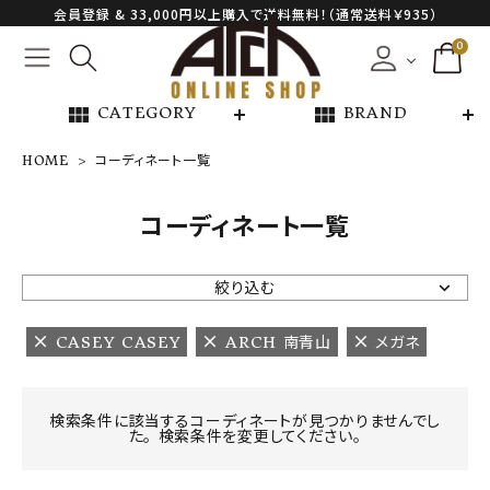
会員登録 & 33,000円以上購入で送料無料！（通常送料￥935）
0
view_module
view_module
CATEGORY
BRAND
HOME
コーディネート一覧
NEW ARRIVAL
コーディネート一覧
ARCH EXCLUSIVE
絞り込む
BRAND
CASEY CASEY
ARCH 南青山
メガネ
CATEGORY
検索条件に該当するコーディネートが見つかりませんでし
た。 検索条件を変更してください。
CONTENTS