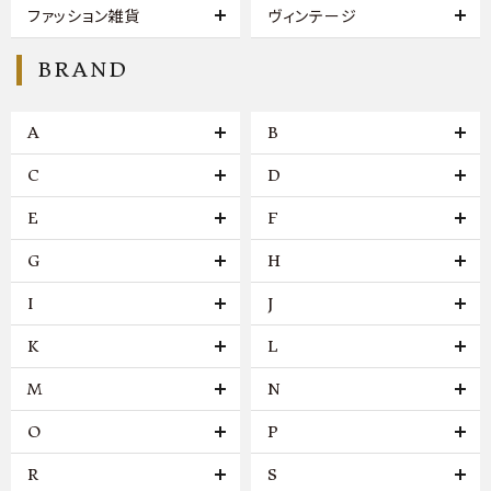
ファッション雑貨
ヴィンテージ
BRAND
A
B
C
D
E
F
G
H
I
J
K
L
M
N
O
P
R
S