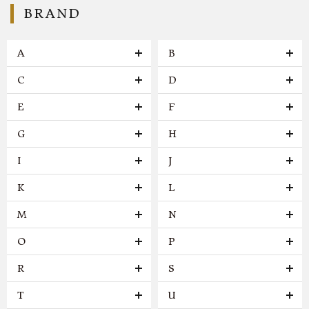
BRAND
A
B
C
D
E
F
G
H
I
J
K
L
M
N
O
P
R
S
T
U