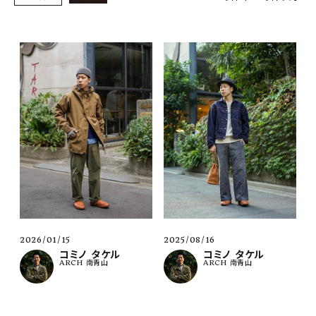
SHOP
INFORMATION
ご利用ガイド
プライバシーポリシー
特定商取引法について
お問い合わせ
OFFICIAL WEB SITE
ACCOUNT MENU
ようこそ ゲスト 様
2026/01/15
2025/08/16
コミノ タケル
コミノ タケル
ARCH 南青山
ARCH 南青山
meeting_room
person
ログイン
会員登録