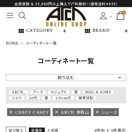
会員登録 & 33,000円以上購入で送料無料！（通常送料￥935）
0
view_module
view_module
CATEGORY
BRAND
HOME
コーディネート一覧
NEW ARRIVAL
コーディネート一覧
ARCH EXCLUSIVE
絞り込む
BRAND
ARCH_
アーチ
カジュアル
夏
MSG & SONS
シャツ
20代
春
170cm代
標準体型
CATEGORY
CASEY CASEY
ARCH 南青山
シューズ
CONTENTS
5
件中
1
-
5
件表示
並び替え
新着順
人気順