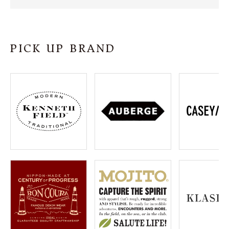
SHOP
INFORMATION
PICK UP BRAND
ご利用ガイド
プライバシーポリシー
特定商取引法について
お問い合わせ
OFFICIAL WEB SITE
ACCOUNT MENU
ようこそ ゲスト 様
meeting_room
person
ログイン
会員登録