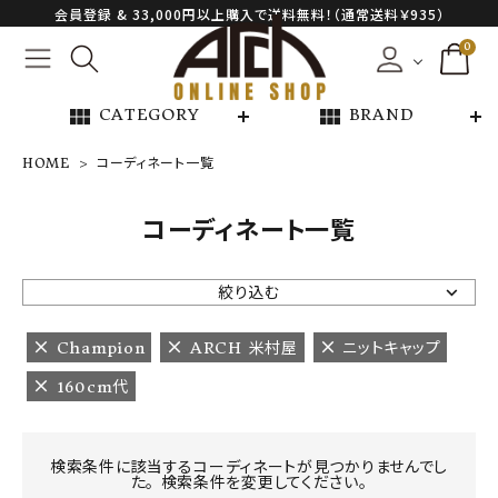
会員登録 & 33,000円以上購入で送料無料！（通常送料￥935）
0
view_module
view_module
CATEGORY
BRAND
HOME
コーディネート一覧
NEW ARRIVAL
コーディネート一覧
ARCH EXCLUSIVE
絞り込む
BRAND
Champion
ARCH 米村屋
ニットキャップ
160cm代
CATEGORY
CONTENTS
検索条件に該当するコーディネートが見つかりませんでし
た。 検索条件を変更してください。