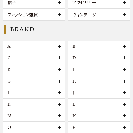
帽子
アクセサリー
ファッション雑貨
ヴィンテージ
BRAND
A
B
C
D
E
F
G
H
I
J
K
L
M
N
O
P