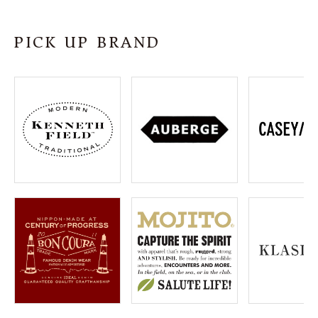
SHOP
PICK UP BRAND
INFORMATION
ご利用ガイド
プライバシーポリシー
特定商取引法について
お問い合わせ
OFFICIAL WEB SITE
ACCOUNT MENU
ようこそ ゲスト 様
meeting_room
person
ログイン
会員登録