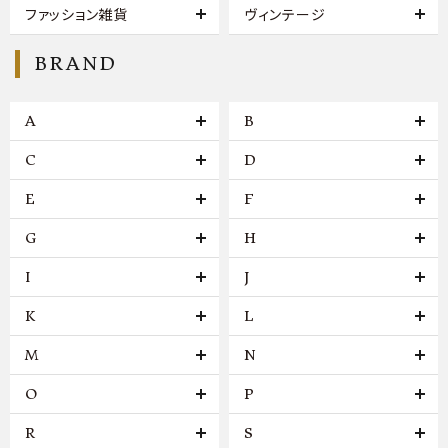
ファッション雑貨
ヴィンテージ
BRAND
A
B
C
D
E
F
G
H
I
J
K
L
M
N
O
P
R
S