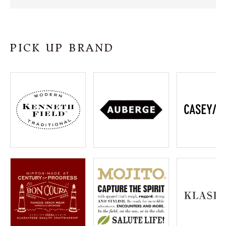
SHOP
INFORMATION
PICK UP BRAND
ご利用ガイド
プライバシーポリシー
特定商取引法について
お問い合わせ
OFFICIAL WEB SITE
ACCOUNT MENU
ようこそ ゲスト 様
meeting_room
person
ログイン
会員登録