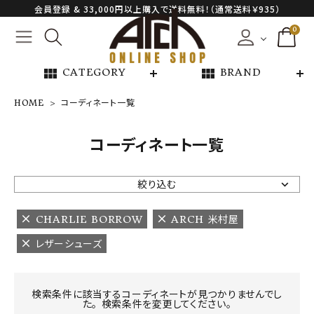
会員登録 & 33,000円以上購入で送料無料！（通常送料￥935）
0
view_module
view_module
CATEGORY
BRAND
HOME
コーディネート一覧
NEW ARRIVAL
コーディネート一覧
ARCH EXCLUSIVE
絞り込む
BRAND
CHARLIE BORROW
ARCH 米村屋
レザーシューズ
CATEGORY
CONTENTS
検索条件に該当するコーディネートが見つかりませんでし
た。 検索条件を変更してください。