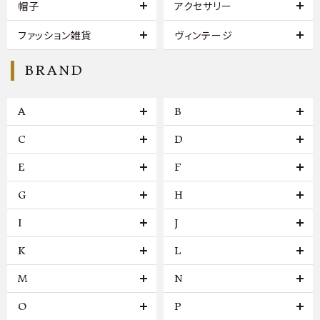
帽子
アクセサリー
ファッション雑貨
ヴィンテージ
BRAND
A
B
C
D
E
F
G
H
I
J
K
L
M
N
O
P