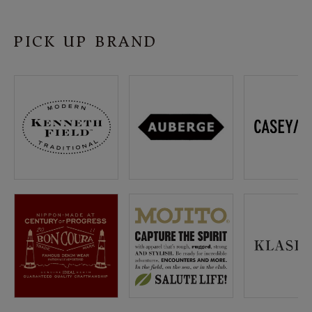
SHOP
PICK UP BRAND
INFORMATION
ご利用ガイド
プライバシーポリシー
特定商取引法について
お問い合わせ
OFFICIAL WEB SITE
ACCOUNT MENU
ようこそ ゲスト 様
meeting_room
person
ログイン
会員登録