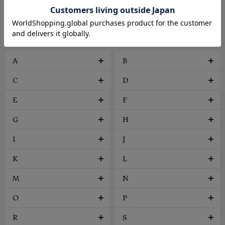
ファッション雑貨
ヴィンテージ
BRAND
A
B
C
D
E
F
G
H
I
J
K
L
M
N
O
P
R
S