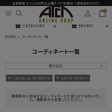
会員登録 & 33,000円以上購入で送料無料！（通常送料￥935）
0
view_module
view_module
CATEGORY
BRAND
HOME
コーディネート一覧
NEW ARRIVAL
コーディネート一覧
ARCH EXCLUSIVE
絞り込む
BRAND
CHARLIE BORROW
ARCH TOKYO
CATEGORY
検索条件に該当するコーディネートが見つかりませんでし
た。 検索条件を変更してください。
CONTENTS