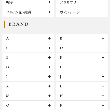
帽子
アクセサリー
ファッション雑貨
ヴィンテージ
BRAND
A
B
C
D
E
F
G
H
I
J
K
L
M
N
O
P