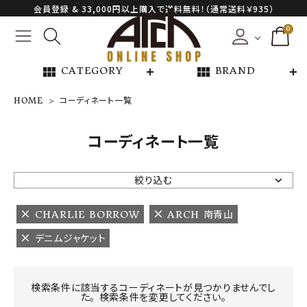
会員登録 & 33,000円以上購入で送料無料！（通常送料￥935）
0
view_module
view_module
CATEGORY
BRAND
HOME
コーディネート一覧
NEW ARRIVAL
コーディネート一覧
ARCH EXCLUSIVE
絞り込む
BRAND
CHARLIE BORROW
ARCH 南青山
デニムジャケット
CATEGORY
CONTENTS
検索条件に該当するコーディネートが見つかりませんでし
た。 検索条件を変更してください。