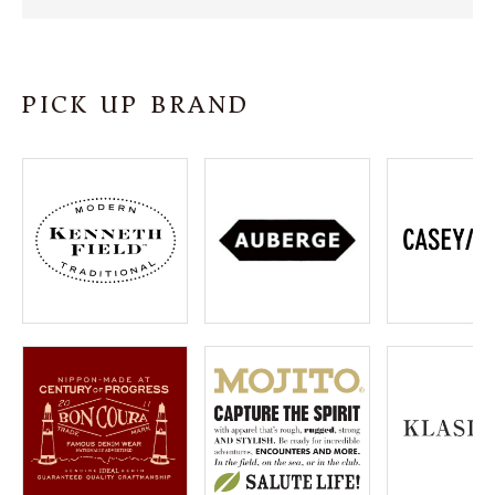
SHOP
INFORMATION
PICK UP BRAND
ご利用ガイド
プライバシーポリシー
特定商取引法について
お問い合わせ
OFFICIAL WEB SITE
ACCOUNT MENU
ようこそ ゲスト 様
meeting_room
person
ログイン
会員登録