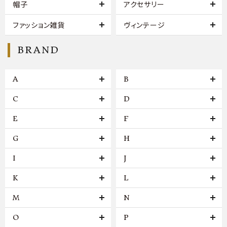
帽子
アクセサリー
ファッション雑貨
ヴィンテージ
BRAND
A
B
C
D
E
F
G
H
I
J
K
L
M
N
O
P