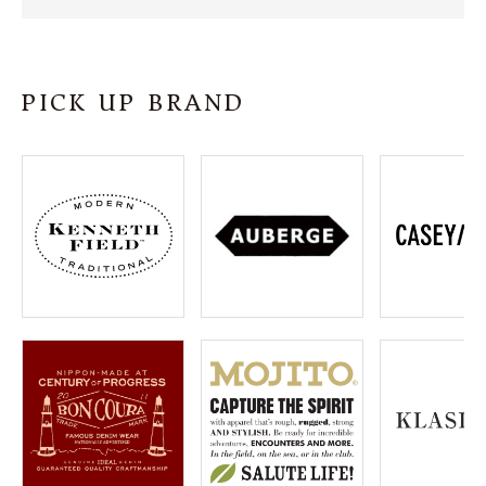
SHOP
INFORMATION
PICK UP BRAND
ご利用ガイド
プライバシーポリシー
特定商取引法について
お問い合わせ
OFFICIAL WEB SITE
ACCOUNT MENU
ようこそ ゲスト 様
meeting_room
person
ログイン
会員登録