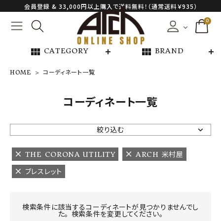
会員登録 & 33,000円以上購入で送料無料！（通常送料￥935）
0
view_module
view_module
CATEGORY
BRAND
HOME
コーディネート一覧
NEW ARRIVAL
コーディネート一覧
ARCH EXCLUSIVE
絞り込む
BRAND
THE CORONA UTILITY
ARCH 米村屋
ブレスレット
CATEGORY
CONTENTS
検索条件に該当するコーディネートが見つかりませんでし
た。 検索条件を変更してください。