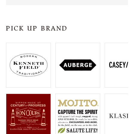
SHOP
INFORMATION
PICK UP BRAND
ご利用ガイド
プライバシーポリシー
特定商取引法について
お問い合わせ
OFFICIAL WEB SITE
ACCOUNT MENU
ようこそ ゲスト 様
meeting_room
person
ログイン
会員登録