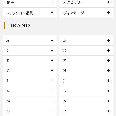
帽子
アクセサリー
ファッション雑貨
ヴィンテージ
BRAND
A
B
C
D
E
F
G
H
I
J
K
L
M
N
O
P