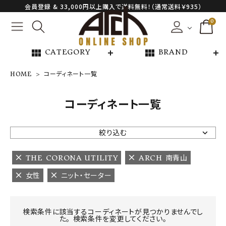
会員登録 & 33,000円以上購入で送料無料！（通常送料￥935）
0
view_module
view_module
CATEGORY
BRAND
HOME
コーディネート一覧
NEW ARRIVAL
コーディネート一覧
ARCH EXCLUSIVE
絞り込む
BRAND
THE CORONA UTILITY
ARCH 南青山
女性
ニット・セーター
CATEGORY
CONTENTS
検索条件に該当するコーディネートが見つかりませんでし
た。 検索条件を変更してください。