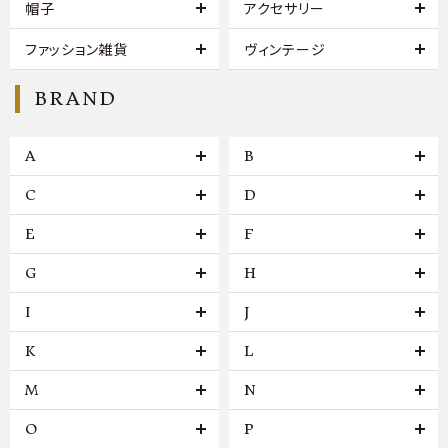
帽子
アクセサリー
ファッション雑貨
ヴィンテージ
BRAND
A
B
C
D
E
F
G
H
I
J
K
L
M
N
O
P