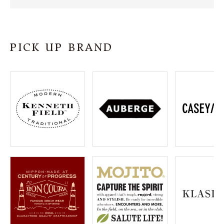
SHOP
INFORMATION
PICK UP BRAND
ご利用ガイド
プライバシーポリシー
特定商取引法について
お問い合わせ
OFFICIAL WEB SITE
ACCOUNT MENU
ようこそ ゲスト 様
meeting_room
person
ログイン
会員登録