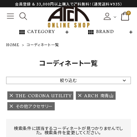
会員登録 & 33,000円以上購入で送料無料！（通常送料￥935）
0
view_module
view_module
CATEGORY
BRAND
HOME
コーディネート一覧
NEW ARRIVAL
コーディネート一覧
ARCH EXCLUSIVE
絞り込む
BRAND
THE CORONA UTILITY
ARCH 南青山
その他アクセサリー
CATEGORY
CONTENTS
検索条件に該当するコーディネートが見つかりませんでし
た。 検索条件を変更してください。